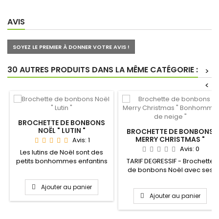
AVIS
SOYEZ LE PREMIER À DONNER VOTRE AVIS !
30 AUTRES PRODUITS DANS LA MÊME CATÉGORIE :
>
<
BROCHETTE DE BONBONS
NOËL " LUTIN "
BROCHETTE DE BONBONS
MERRY CHRISTMAS "
Avis:
1
BONHOMME DE NEIGE "
Avis:
0
Les lutins de Noël sont des
petits bonhommes enfantins
TARIF DEGRESSIF - Brochette
qui aident le père...
de bonbons Noël avec ses
4 Bonhommes de neige...
Ajouter au panier
Ajouter au panier