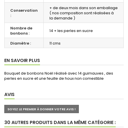
+ de deux mois dans son emballage
Conservation
( nos composition sont réalisées à
:
la demande )
Nombre de
14 + les perles en sucre
bonbons :
Diamètre :
11 cms
EN SAVOIR PLUS
Bouquet de bonbons Noël réalisé avec 14 guimauves , des
perles en sucre et une feuille de houx non comestible
AVIS
SOYEZ LE PREMIER À DONNER VOTRE AVIS !
30 AUTRES PRODUITS DANS LA MÊME CATÉGORIE :