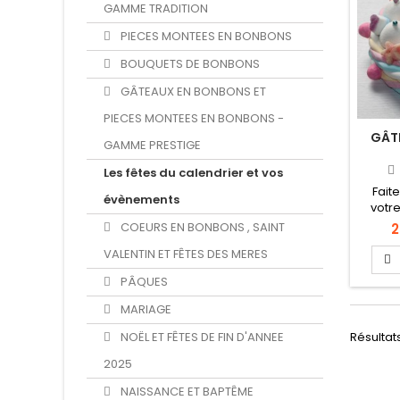
GAMME TRADITION
PIECES MONTEES EN BONBONS
BOUQUETS DE BONBONS
GÂTEAUX EN BONBONS ET
PIECES MONTEES EN BONBONS -
GÂT
GAMME PRESTIGE
Les fêtes du calendrier et vos
Fait
évènements
votre
off
COEURS EN BONBONS , SAINT
2
bonbo
VALENTIN ET FÊTES DES MERES
façon
pe
PÂQUES
MARIAGE
NOËL ET FÊTES DE FIN D'ANNEE
Résultats
2025
NAISSANCE ET BAPTÊME