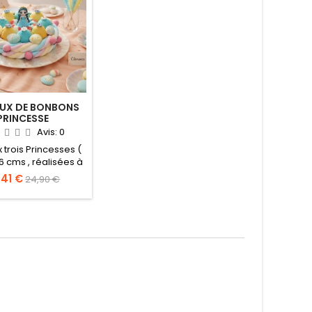
UX DE BONBONS
PRINCESSE
Avis:
0
 trois Princesses (
6 cms , réalisées à
sucre ) différentes
,41 €
24,90 €
isir celle que vous
préférée
u Serpentard ?