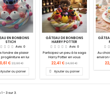
EAU EN BONBONS
GÂTEAU DE BONBONS
GÂTEA
STICH
HARRY POTTER
Avis:
0
Avis:
0
es fondre de plaisir
Participez un peu à la saga
Au choix
 progéniture en lui
Harry Potter en vous
environ 
rant le gâteau de
régalant avec ce délicieux
base de 
0,61 €
22,41 €
22
22,90 €
24,90 €
ns Stich. Une belle
gâteau de bonbons.
pour cho
 d’émerveiller ses
les Choixpeau magiques
Ajouter au panier
Ajouter au panier
tits camarades.
vous permettrons de savoir
dans laquelle des quatre
maisons de Poudlard vous
allez être envoyé.
Alors Gryffondor, Poufsouffle, Serdaigle o
 1 - 3 sur 3.