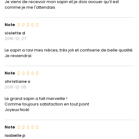
Je viens de recevoir mon sapin et je dois avouer qu'il est
comme je me l'attendais
Note
violette d
2015-12-27
Le sapin a ravi mes nièces, très joli et confiserie de belle qualité.
Je reviendrai.
Note
christiane o
2015-12-05
Le grand sapin a fait merveille !
Comme toujours satisfaction en tout point
Joyeux Noël
Note
isabelle p