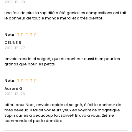
2013-12-30
une fois de plus la rapidité a été genial les compositions ont fait
le bonheur de tout le monde merci et a trés bientot
Note
CELINE B
2013-12-27
envoie rapide et soigné, que du bonheur aussi bien pour les
grands que pour les petits.
Note
Aurore G
2013-12-26
offert pour Noel, envoie rapide et soigné, à fait le bonheur de
mes neveux...il fallait voir leurs yeux en voyant ce magnifique
sapin qui les a beaucoup fait salivé!! Bravo à vous, 2ième
commande et pas la dernière.