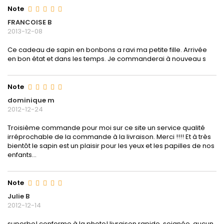
Note
FRANCOISE B
2013-12-08
Ce cadeau de sapin en bonbons a ravi ma petite fille. Arrivée
en bon état et dans les temps. Je commanderai à nouveau s
Note
dominique m
2012-12-24
Troisième commande pour moi sur ce site un service qualité
irréprochable de la commande à la livraison. Merci !!!! Et à très
bientôt le sapin est un plaisir pour les yeux et les papilles de nos
enfants...
Note
Julie B
2012-12-14
superbe! conforme à la photo! livraison rapide, soignée, aucun