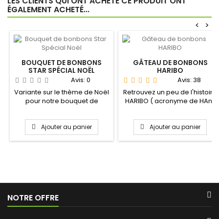
LES CLIENTS QUI ONT ACHETÉ CE PRODUIT ONT
ÉGALEMENT ACHETÉ...
<
>
BOUQUET DE BONBONS
GÂTEAU DE BONBONS
STAR SPÉCIAL NOËL
HARIBO
Avis:
0
Avis:
38
Variante sur le thème de Noël
Retrouvez un peu de l'histoire
pour notre bouquet de
HARIBO ( acronyme de HAns
bonbons Star , une façon...
RIegel BOnn ) dans...
Ajouter au panier
Ajouter au panier
NOTRE OFFRE