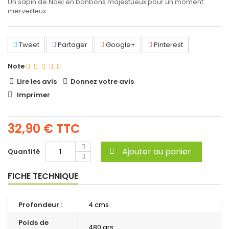
Un sapin de Noël en bonbons majestueux pour un moment
merveilleux
Tweet
Partager
Google+
Pinterest
Note
Lire les avis
Donnez votre avis
Imprimer
32,90 €
TTC
Ajouter au panier
Quantité
FICHE TECHNIQUE
Profondeur :
4 cms
Poids de
480 grs