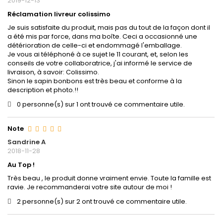
2019-12-13
Réclamation livreur colissimo
Je suis satisfaite du produit, mais pas du tout de la façon dont il
a été mis par force, dans ma boîte. Ceci a occasionné une
détérioration de celle-ci et endommagé l'emballage.
Je vous ai téléphoné à ce sujet le 11 courant, et, selon les
conseils de votre collaboratrice, j'ai informé le service de
livraison, à savoir: Colissimo.
Sinon le sapin bonbons est très beau et conforme à la
description et photo.!!
0 personne(s) sur 1 ont trouvé ce commentaire utile.
Note
Sandrine A
2018-11-28
Au Top !
Très beau , le produit donne vraiment envie. Toute la famille est
ravie. Je recommanderai votre site autour de moi !
2 personne(s) sur 2 ont trouvé ce commentaire utile.