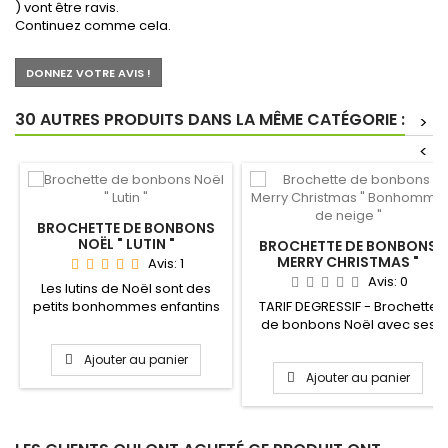
) vont être ravis.
Continuez comme cela.
DONNEZ VOTRE AVIS !
30 AUTRES PRODUITS DANS LA MÊME CATÉGORIE :
>
<
BROCHETTE DE BONBONS
NOËL " LUTIN "
BROCHETTE DE BONBONS
MERRY CHRISTMAS "
Avis:
1
BONHOMME DE NEIGE "
Avis:
0
Les lutins de Noël sont des
petits bonhommes enfantins
TARIF DEGRESSIF - Brochette
qui aident le père...
de bonbons Noël avec ses
4 Bonhommes de neige...
Ajouter au panier
Ajouter au panier