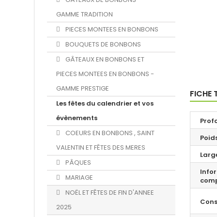
GAMME TRADITION
PIECES MONTEES EN BONBONS
BOUQUETS DE BONBONS
GÂTEAUX EN BONBONS ET
PIECES MONTEES EN BONBONS -
GAMME PRESTIGE
FICHE 
Les fêtes du calendrier et vos
évènements
Prof
COEURS EN BONBONS , SAINT
Poids
VALENTIN ET FÊTES DES MERES
Large
PÂQUES
Info
MARIAGE
comp
NOËL ET FÊTES DE FIN D'ANNEE
Cons
2025