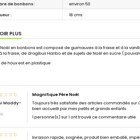
re de bonbons :
environ 50
ueur :
18 cms
OIR PLUS
Noël en bonbons est composé de guimauves à la fraise et à la vanille,
 la fraise, de dragibus Haribo et de sujets de Noël en sucre ( pouvant
le de houx est en plastique
Magnifique Père Noël
hi Maddy-
Toujours très satisfaite des articles commandés sur C
bien accueilli par mes petits et grands enfants
19
1 personne(s) sur 1 ont trouvé ce commentaire utile.
livraison rapide, soignée, produit bien emballé, imp