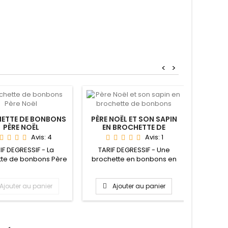
<
>
ETTE DE BONBONS
PÈRE NOËL ET SON SAPIN
BROCH
PÈRE NOËL
EN BROCHETTE DE
BONH
BONBONS
Avis:
4
Avis:
1
IF DEGRESSIF - La
TARIF DEGRESSIF - Une
TARIF D
tte de bonbons Père
brochette en bonbons en
bonho
t la brochette idéale
forme de Père Noël avec
brochet
à...
son...
Ajouter au panier
Ajouter au panier