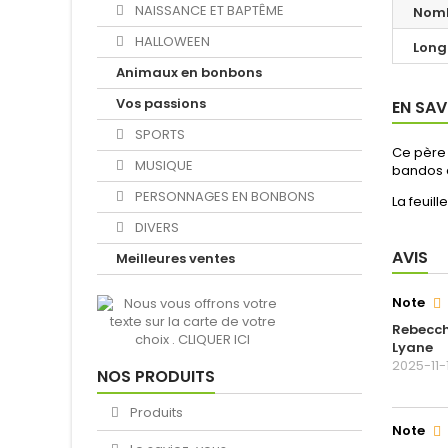
NAISSANCE ET BAPTÊME
Nomb
HALLOWEEN
Long
Animaux en bonbons
Vos passions
EN SAV
SPORTS
Ce père 
MUSIQUE
bandos à
PERSONNAGES EN BONBONS
La feuil
DIVERS
AVIS
Meilleures ventes
Note
Rebecc
Lyane
2025-11-
NOS PRODUITS
Produits
Note