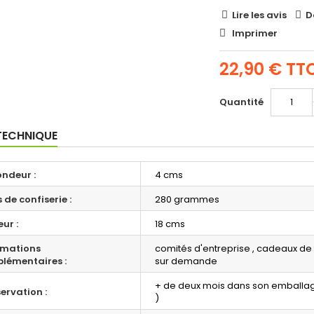
Lire les avis
D
Imprimer
22,90 €
TT
Quantité
TECHNIQUE
ondeur :
4 cms
 de confiserie :
280 grammes
ur :
18 cms
rmations
comités d'entreprise , cadeaux de f
lémentaires :
sur demande
+ de deux mois dans son emballag
ervation :
)