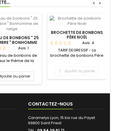
É...
<
>
BROCHETTE DE BONBONS
BÛCHE
PÈRE NOËL
LOT DE
 DE BONBONS " 25
MBRE " BONHOMME
Avis:
4
DE NEIGE
Avis:
1
TARIF DEGRESSIF - La
La b
eau de bonbons de
brochette de bonbons Père
bonbons
sur le thème de la
Noël est la brochette idéale
recette
et de son emblème "
à...
le...
Ajouter au panier
Ajouter au panier
CONTACTEZ-NOUS
Caramelys Lyon, 15 bis rue du Payet
69800 Saint Priest
Tél. :
09 84 39 61 71