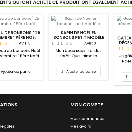
IENTS QUI ONT ACHETÉ CE PRODUIT ONT ÉGALEMENT ACHET
U DE BONBONS " 25
SAPIN DE NOËL EN
MBRE " PÈRE NOËL
BONBONS PETIT MODÈLE
GÂTEAU
DÉCE
Avis:
8
Avis:
0
eau de bonbons Noël
Mon beau sapin, roi des
décembre " Père Noël
forêtsQue j'aime ta
Un gât
e compagnon idéal...
verdure... en bonbons !
Noël 
neige 
Ajouter au panier
Ajouter au panier
ATIONS
MON COMPTE
Mes commandes
 légales
Mes avoirs