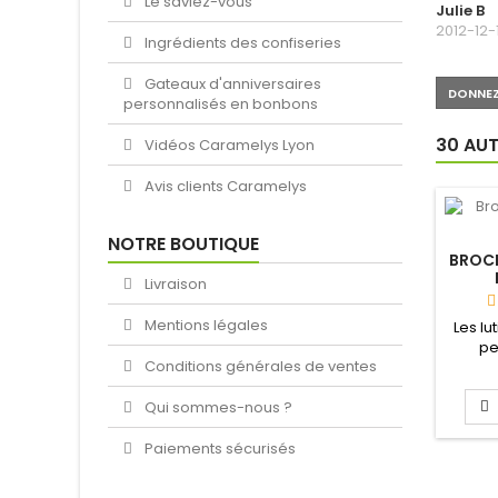
Le saviez-vous
Julie B
2012-12-
Ingrédients des confiseries
Gateaux d'anniversaires
DONNEZ
personnalisés en bonbons
30 AUT
Vidéos Caramelys Lyon
Avis clients Caramelys
NOTRE BOUTIQUE
BROC
Livraison
Mentions légales
Les lu
pe
Conditions générales de ventes
en
Qui sommes-nous ?
Paiements sécurisés