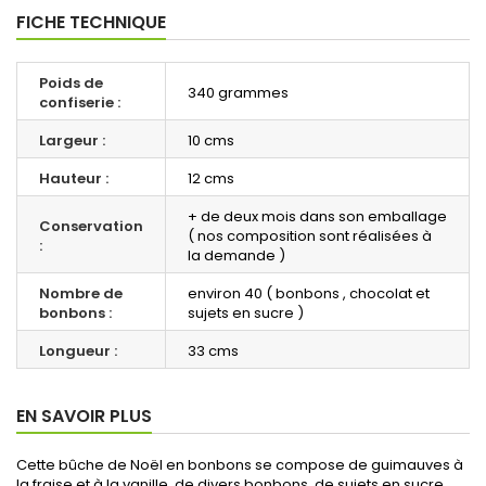
FICHE TECHNIQUE
Poids de
340 grammes
confiserie :
Largeur :
10 cms
Hauteur :
12 cms
+ de deux mois dans son emballage
Conservation
( nos composition sont réalisées à
:
la demande )
Nombre de
environ 40 ( bonbons , chocolat et
bonbons :
sujets en sucre )
Longueur :
33 cms
EN SAVOIR PLUS
Cette bûche de Noël en bonbons se compose de guimauves à
la fraise et à la vanille, de divers bonbons, de sujets en sucre ,