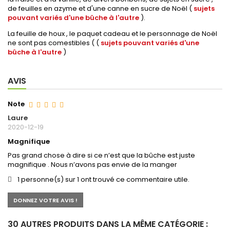
de feuilles en azyme et d'une canne en sucre de Noël (
sujets
pouvant variés d'une bûche à l'autre
).
La feuille de houx , le paquet cadeau et le personnage de Noël
ne sont pas comestibles ( (
sujets pouvant variés d'une
bûche à l'autre
)
AVIS
Note
Laure
2020-12-19
Magnifique
Pas grand chose à dire si ce n’est que la bûche est juste
magnifique . Nous n’avons pas envie de la manger
1 personne(s) sur 1 ont trouvé ce commentaire utile.
DONNEZ VOTRE AVIS !
30 AUTRES PRODUITS DANS LA MÊME CATÉGORIE :