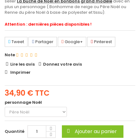
seller
La bûche de Noël en bonbons grand modèle
avec en
plus un personnage ( Bonhomme de neige ou Père Noël ou
Renne du père Noël à base de polyester et tissu).
Attention : dernières pièces disponibles !
Tweet
Partager
Google+
Pinterest
Note
Lire les avis
Donnez votre avis
Imprimer
34,90 €
TTC
personnage Noël
Ajouter au panier
Quantité