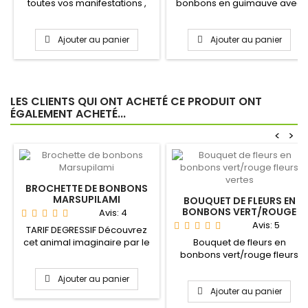
toutes vos manifestations ,
bonbons en guimauve avec
qu'elles soient...
son clown pour un...
Ajouter au panier
Ajouter au panier
LES CLIENTS QUI ONT ACHETÉ CE PRODUIT ONT
ÉGALEMENT ACHETÉ...
<
>
BROCHETTE DE BONBONS
MARSUPILAMI
BOUQUET DE FLEURS EN
BONBONS VERT/ROUGE
Avis:
4
FLEURS VERTES
Avis:
5
TARIF DEGRESSIF Découvrez
cet animal imaginaire par le
Bouquet de fleurs en
biai de cette...
bonbons vert/rouge fleurs
vertes avec sa coccinelle en...
Ajouter au panier
Ajouter au panier