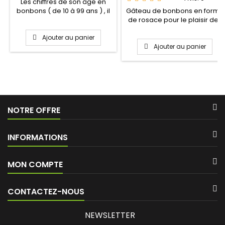
Les chiffres de son âge en
bonbons ( de 10 à 99 ans ) , il
Gâteau de bonbons en forme
vous suffit de...
de rosace pour le plaisir des
yeux avant le...
Ajouter au panier
Ajouter au panier
NOTRE OFFRE
INFORMATIONS
MON COMPTE
CONTACTEZ-NOUS
NEWSLETTER