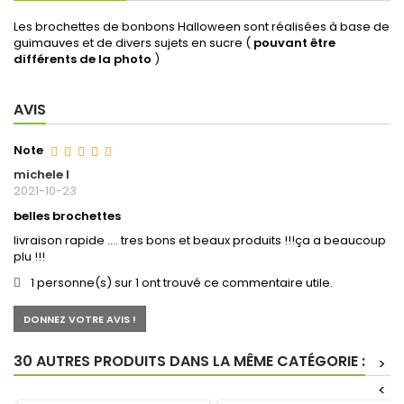
Les brochettes de bonbons Halloween sont réalisées à base de
guimauves et de divers sujets en sucre (
pouvant être
différents de la photo
)
AVIS
Note
michele l
2021-10-23
belles brochettes
livraison rapide .... tres bons et beaux produits !!!ça a beaucoup
plu !!!
1 personne(s) sur 1 ont trouvé ce commentaire utile.
DONNEZ VOTRE AVIS !
30 AUTRES PRODUITS DANS LA MÊME CATÉGORIE :
>
<