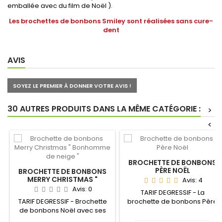
emballée avec du film de Noël ).
Les brochettes de bonbons Smiley sont réalisées sans cure-
dent
AVIS
SOYEZ LE PREMIER À DONNER VOTRE AVIS !
30 AUTRES PRODUITS DANS LA MÊME CATÉGORIE :
>
<
BROCHETTE DE BONBONS
PÈRE NOËL
BROCHETTE DE BONBONS
MERRY CHRISTMAS "
Avis:
4
BONHOMME DE NEIGE "
Avis:
0
TARIF DEGRESSIF - La
TARIF DEGRESSIF - Brochette
brochette de bonbons Père
de bonbons Noël avec ses
Noël est la brochette idéale
4 Bonhommes de neige...
à...