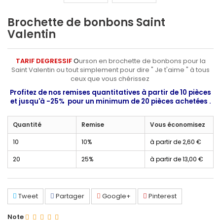
Brochette de bonbons Saint
Valentin
TARIF DEGRESSIF
O
urson en brochette de bonbons pour la
Saint Valentin ou tout simplement pour dire " Je t'aime " à tous
ceux que vous chérissez
Profitez de nos remises quantitatives à partir de 10 pièces
et jusqu'à -25% pour un minimum de 20 pièces achetées .
Quantité
Remise
Vous économisez
10
10%
à partir de
2,60 €
20
25%
à partir de
13,00 €
Tweet
Partager
Google+
Pinterest
Note