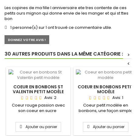
Les copines de ma fille l anniversaire ete tres contente de ces
petits ours mignon qui donne envie de les manger et qui st ttes
bon
1 personne(s) sur 1 ont trouvé ce commentaire utile.
DONNEZ VOTRE AVIS !
30 AUTRES PRODUITS DANS LA MÊME CATÉGORIE :
>
<
COEUR EN BONBONS ST
COEUR EN BONBONS PETIT
VALENTIN PETIT MODÈLE
MODÈLE
Avis:
2
Avis:
1
Coeur rouge passion avec
Coeur petit modèle en
son coeur en sucre
bonbons, une façon simple
Possibilité de mettre "Joyeux...
de dire "je t'aime".
Ajouter au panier
Ajouter au panier