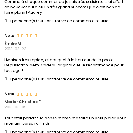
Comme à chaque commande je suis très satisfaite. J ai offert
ce bouquet qui a eu un très grand succès! Que c est bon de
faire plaisir! Audrey
1 personne(s) sur 1 ont trouvé ce commentaire utile.
Note
Émilie M
2013-03-23
Livraison très rapide, et bouquet à la hauteur de la photo.
Dégustation idem. Cadeau original que je recommande pour
tout âge !
1 personne(s) sur 1 ont trouvé ce commentaire utile.
Note
Marie-Christine F
2013-03-09
Tout était parfait ! Je pense même me faire un petit plaisir pour
mon anniversaire ! mdr
1 personne(s) sur 1 ont trouvé ce commentaire utile.