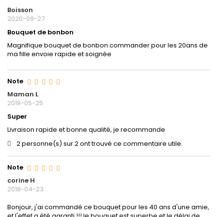
Boisson
2020-09-27
Bouquet de bonbon
Magnifique bouquet de bonbon commander pour les 20ans de
ma fille envoie rapide et soignée
Note
Maman L
2019-05-25
Super
Livraison rapide et bonne qualité, je recommande
2 personne(s) sur 2 ont trouvé ce commentaire utile.
Note
corine H
2018-04-23
Bonjour, j'ai commandé ce bouquet pour les 40 ans d'une amie,
et l'effet a été garanti !!! le bouquet est superbe et le délai de