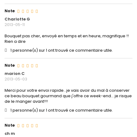
Note
Charlotte G
2013-05-11
Bouquet pas cher, envoyé en temps et en heure, magnifique !!
Rien a dire
1 personne(s) sur 1 ont trouvé ce commentaire utile.
Note
marion C
2013-05-03
Merci pour votre envoi rapide...je vais avoir du mal à conserver
ce beau bouquet gourmand que j'offre ce week-end... je risque
de le manger avant!!!
1 personne(s) sur 1 ont trouvé ce commentaire utile.
Note
ch m