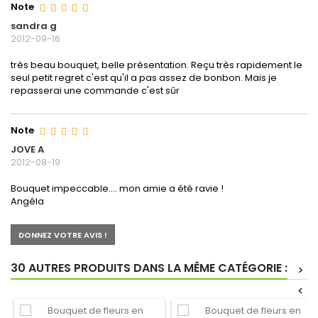
Note
sandra g
2012-09-16
très beau bouquet, belle présentation. Reçu très rapidement le
seul petit regret c'est qu'il a pas assez de bonbon. Mais je
repasserai une commande c'est sûr
Note
JOVE A
2012-08-19
Bouquet impeccable.... mon amie a été ravie !
Angéla
DONNEZ VOTRE AVIS !
30 AUTRES PRODUITS DANS LA MÊME CATÉGORIE :
>
<