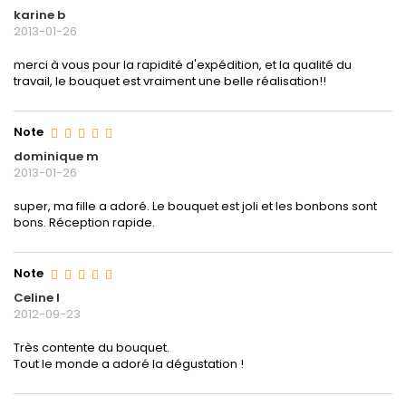
karine b
2013-01-26
merci à vous pour la rapidité d'expédition, et la qualité du
travail, le bouquet est vraiment une belle réalisation!!
Note
dominique m
2013-01-26
super, ma fille a adoré. Le bouquet est joli et les bonbons sont
bons. Réception rapide.
Note
Celine I
2012-09-23
Très contente du bouquet.
Tout le monde a adoré la dégustation !