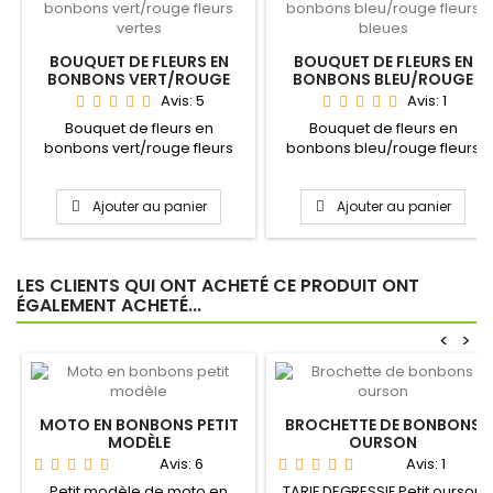
BOUQUET DE FLEURS EN
BOUQUET DE FLEURS EN
BONBONS VERT/ROUGE
BONBONS BLEU/ROUGE
FLEURS VERTES
FLEURS BLEUES
Avis:
5
Avis:
1
Bouquet de fleurs en
Bouquet de fleurs en
bonbons vert/rouge fleurs
bonbons bleu/rouge fleurs
vertes avec sa coccinelle en...
bleues avec sa coccinelle
en...
Ajouter au panier
Ajouter au panier
LES CLIENTS QUI ONT ACHETÉ CE PRODUIT ONT
ÉGALEMENT ACHETÉ...
<
>
MOTO EN BONBONS PETIT
BROCHETTE DE BONBONS
MODÈLE
OURSON
Avis:
6
Avis:
1
Petit modèle de moto en
TARIF DEGRESSIF Petit ourson