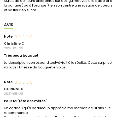
Multitude de fleurs différentes sur des guimauves à la fraise et à
la banane( ou à l'orange ), en son centre une rosace de coeurs
et sa fleur en sucre.
AVIS
Note
Christine C
2021-05-29
Très beau bouquet
La description correspond tout-à-fait à la réalité. Cette surprise
va ravir ! Finesse du bouquet en plus !
Note
CORINNE D
2021-05-28
Pour la "fête des mères"
Un cadeau qu'a beaucoup apprécié ma maman de 81 ans ! Je
recommande.