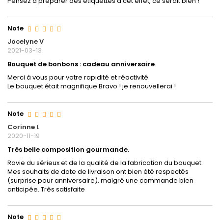
Pensez à préparer des étiquettes à cet effet, ce serait bien !
Note
Jocelyne V
2021-03-13
Bouquet de bonbons : cadeau anniversaire
Merci à vous pour votre rapidité et réactivité
Le bouquet était magnifique Bravo ! je renouvellerai !
Note
Corinne L
2020-11-19
Très belle composition gourmande.
Ravie du sérieux et de la qualité de la fabrication du bouquet.
Mes souhaits de date de livraison ont bien été respectés
(surprise pour anniversaire), malgré une commande bien
anticipée. Très satisfaite
Note