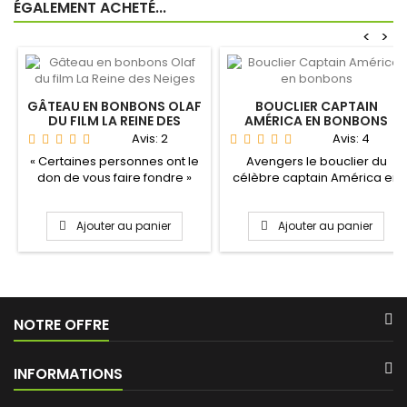
ÉGALEMENT ACHETÉ...
<
>
GÂTEAU EN BONBONS OLAF
BOUCLIER CAPTAIN
DU FILM LA REINE DES
AMÉRICA EN BONBONS
NEIGES
Avis:
2
Avis:
4
« Certaines personnes ont le
Avengers le bouclier du
don de vous faire fondre »
célèbre captain América en
voila bien une...
bonbons pour les mordus
de...
Ajouter au panier
Ajouter au panier
NOTRE OFFRE
INFORMATIONS