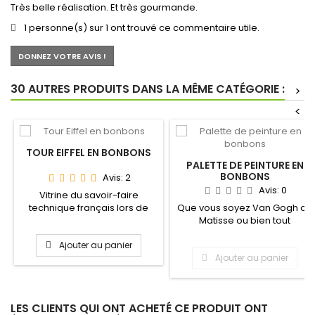
Très belle réalisation. Et très gourmande.
1 personne(s) sur 1 ont trouvé ce commentaire utile.
DONNEZ VOTRE AVIS !
30 AUTRES PRODUITS DANS LA MÊME CATÉGORIE :
>
<
TOUR EIFFEL EN BONBONS
PALETTE DE PEINTURE EN
BONBONS
Avis:
2
Avis:
0
Vitrine du savoir-faire
technique français lors de
Que vous soyez Van Gogh ou
l'exposition universelle...
Matisse ou bien tout
simplement vous même ,
Ajouter au panier
vous...
Ajouter au panier
LES CLIENTS QUI ONT ACHETÉ CE PRODUIT ONT