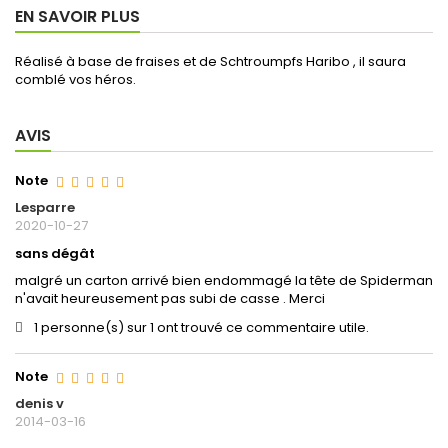
EN SAVOIR PLUS
Réalisé à base de fraises et de Schtroumpfs Haribo , il saura
comblé vos héros.
AVIS
Note
Lesparre
2020-10-27
sans dégât
malgré un carton arrivé bien endommagé la tête de Spiderman
n'avait heureusement pas subi de casse . Merci
1 personne(s) sur 1 ont trouvé ce commentaire utile.
Note
denis v
2014-03-16