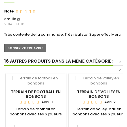
Note
emilie g
2014-09-16
Très contente de la commande. Très réaliste! Super effet. Merci
DONNEZ VOTRE AVIS !
16 AUTRES PRODUITS DANS LA MÊME CATÉGORIE :
>
<
TERRAIN DE FOOTBALL EN
TERRAIN DE VOLLEY EN
BONBONS
BONBONS
Avis:
11
Avis:
2
Terrain de football en
Terrain de volley-ball en
bonbons avec ses 6 joueurs
bonbons avec ses 6 joueurs
en sucre . La composition...
en sucre . La...