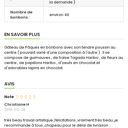
la demande )
Nombre de
environ 40
bonbons :
EN SAVOIR PLUS
Gâteau de Pâques en bonbons avec son tendre poussin au
centre ( pouvant varié d'une composition à l'autre ) . Il se
compose de guimauves , de fraise Tagada Haribo , de fleurs au
centre , de papillons Haribo , d'oeufs en chocolat et
d'adorables lapins en chocolat.
AVIS
Note
Christiane H
2016-03-28
très beau travail artistique ,félicitations ,vraiment très beau ,je
recommande à tous ,chapeau pour le délai de livraison