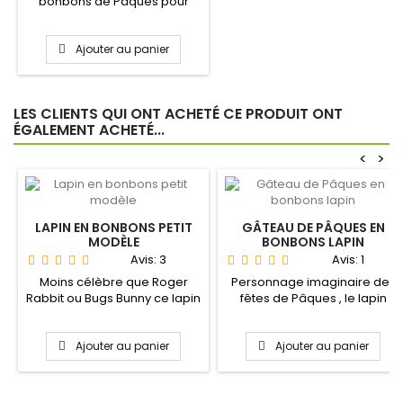
bonbons de Pâques pour
accompagner oeufs ,...
Ajouter au panier
LES CLIENTS QUI ONT ACHETÉ CE PRODUIT ONT
ÉGALEMENT ACHETÉ...
<
>
LAPIN EN BONBONS PETIT
GÂTEAU DE PÂQUES EN
MODÈLE
BONBONS LAPIN
Avis:
3
Avis:
1
Moins célèbre que Roger
Personnage imaginaire des
Rabbit ou Bugs Bunny ce lapin
fêtes de Pâques , le lapin
en bonbons enchantera...
disribue la veille du...
Ajouter au panier
Ajouter au panier