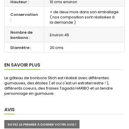
Hauteur :
10 cms environ
+ de deux mois dans son emballage
Conservation
( nos composition sont réalisées à
:
la demande )
Nombre de
Environ 45
bonbons :
Diamètre :
20 cms
EN SAVOIR PLUS
Le gâteau de bonbons Stich est réalisé avec différentes
guimauves, des étoiles ( et oui c'est un extraterrestre ! ),
différents coeurs, des fraises Tagada HARIBO et un tendre
personnage en guimauve.
AVIS
SOYEZ LE PREMIER À DONNER VOTRE AVIS !