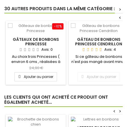
30 AUTRES PRODUITS DANS LA MÊME CATÉGORIE :
>
<
-10%
GÂTEAUX DE BONBONS
GÂTEAU DE BONBONS
PRINCESSE
PRINCESSE CENDRILLON
Avis:
0
Avis:
4
Au choix trois Princesses (
Si ce gâteau de bonbons
environ 6 cms , réalisées à
n'est pas mangé avant minuit
base de sucre )...
il se transformera en...
24,90 €
Ajouter au panier
Ajouter au panier
LES CLIENTS QUI ONT ACHETÉ CE PRODUIT ONT
ÉGALEMENT ACHETÉ...
<
>