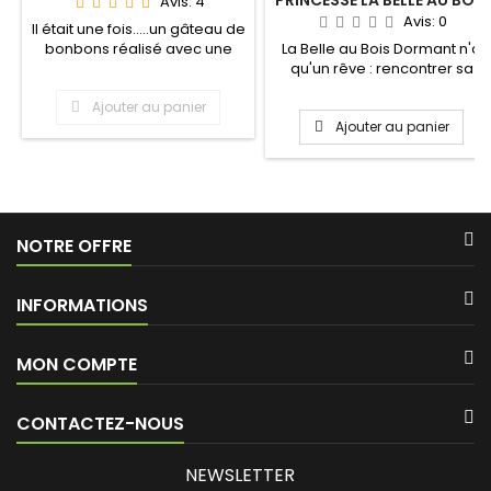
PRINCESSE LA BELLE AU BOIS
Avis:
4
DORMANT
Avis:
0
Il était une fois.....un gâteau de
bonbons réalisé avec une
La Belle au Bois Dormant n'a
magnifique...
qu'un rêve : rencontrer sa
tendre moitié et...
Ajouter au panier
Ajouter au panier
NOTRE OFFRE
INFORMATIONS
MON COMPTE
CONTACTEZ-NOUS
NEWSLETTER